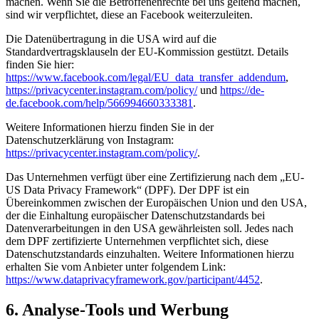
machen. Wenn Sie die Betroffenenrechte bei uns geltend machen,
sind wir verpflichtet, diese an Facebook weiterzuleiten.
Die Datenübertragung in die USA wird auf die
Standardvertragsklauseln der EU-Kommission gestützt. Details
finden Sie hier:
https://www.facebook.com/legal/EU_data_transfer_addendum
,
https://privacycenter.instagram.com/policy/
und
https://de-
de.facebook.com/help/566994660333381
.
Weitere Informationen hierzu finden Sie in der
Datenschutzerklärung von Instagram:
https://privacycenter.instagram.com/policy/
.
Das Unternehmen verfügt über eine Zertifizierung nach dem „EU-
US Data Privacy Framework“ (DPF). Der DPF ist ein
Übereinkommen zwischen der Europäischen Union und den USA,
der die Einhaltung europäischer Datenschutzstandards bei
Datenverarbeitungen in den USA gewährleisten soll. Jedes nach
dem DPF zertifizierte Unternehmen verpflichtet sich, diese
Datenschutzstandards einzuhalten. Weitere Informationen hierzu
erhalten Sie vom Anbieter unter folgendem Link:
https://www.dataprivacyframework.gov/participant/4452
.
6. Analyse-Tools und Werbung