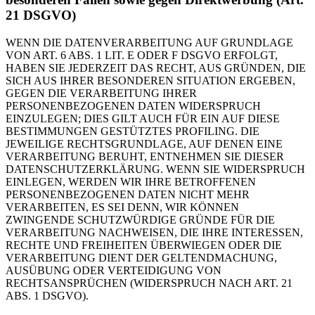
21 DSGVO)
WENN DIE DATENVERARBEITUNG AUF GRUNDLAGE
VON ART. 6 ABS. 1 LIT. E ODER F DSGVO ERFOLGT,
HABEN SIE JEDERZEIT DAS RECHT, AUS GRÜNDEN, DIE
SICH AUS IHRER BESONDEREN SITUATION ERGEBEN,
GEGEN DIE VERARBEITUNG IHRER
PERSONENBEZOGENEN DATEN WIDERSPRUCH
EINZULEGEN; DIES GILT AUCH FÜR EIN AUF DIESE
BESTIMMUNGEN GESTÜTZTES PROFILING. DIE
JEWEILIGE RECHTSGRUNDLAGE, AUF DENEN EINE
VERARBEITUNG BERUHT, ENTNEHMEN SIE DIESER
DATENSCHUTZERKLÄRUNG. WENN SIE WIDERSPRUCH
EINLEGEN, WERDEN WIR IHRE BETROFFENEN
PERSONENBEZOGENEN DATEN NICHT MEHR
VERARBEITEN, ES SEI DENN, WIR KÖNNEN
ZWINGENDE SCHUTZWÜRDIGE GRÜNDE FÜR DIE
VERARBEITUNG NACHWEISEN, DIE IHRE INTERESSEN,
RECHTE UND FREIHEITEN ÜBERWIEGEN ODER DIE
VERARBEITUNG DIENT DER GELTENDMACHUNG,
AUSÜBUNG ODER VERTEIDIGUNG VON
RECHTSANSPRÜCHEN (WIDERSPRUCH NACH ART. 21
ABS. 1 DSGVO).