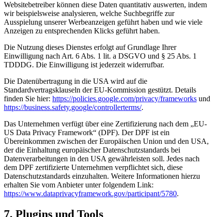
Websitebetreiber können diese Daten quantitativ auswerten, indem
wir beispielsweise analysieren, welche Suchbegriffe zur
Ausspielung unserer Werbeanzeigen geführt haben und wie viele
Anzeigen zu entsprechenden Klicks geführt haben.
Die Nutzung dieses Dienstes erfolgt auf Grundlage Ihrer
Einwilligung nach Art. 6 Abs. 1 lit. a DSGVO und § 25 Abs. 1
TDDDG. Die Einwilligung ist jederzeit widerrufbar.
Die Datenübertragung in die USA wird auf die
Standardvertragsklauseln der EU-Kommission gestützt. Details
finden Sie hier:
https://policies.google.com/privacy/frameworks
und
https://business.safety.google/controllerterms/
.
Das Unternehmen verfügt über eine Zertifizierung nach dem „EU-
US Data Privacy Framework“ (DPF). Der DPF ist ein
Übereinkommen zwischen der Europäischen Union und den USA,
der die Einhaltung europäischer Datenschutzstandards bei
Datenverarbeitungen in den USA gewährleisten soll. Jedes nach
dem DPF zertifizierte Unternehmen verpflichtet sich, diese
Datenschutzstandards einzuhalten. Weitere Informationen hierzu
erhalten Sie vom Anbieter unter folgendem Link:
https://www.dataprivacyframework.gov/participant/5780
.
7. Plugins und Tools